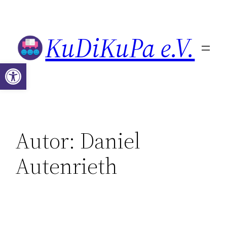
Zum
Inhalt
KuDiKuPa e.V.
springen
Werkzeugleiste öffnen
Autor:
Daniel
Autenrieth